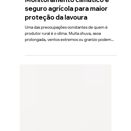
5 de nov. de 2025
3 min de leitura
Monitoramento climático e
seguro agrícola para maior
proteção da lavoura
Uma das preocupações constantes de quem é
produtor rural é o clima. Muita chuva, seca
prolongada, ventos extremos ou granizo podem
ser um problema para quem planta e colhe. Se a
safra não é boa, o prejuízo pode ser grande. É aí
que entra o seguro agrícola como ferramenta de
proteção financeira para o produtor rural, de modo