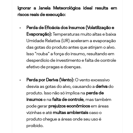
Ignorar a Janela Meteorológica ideal resulta em 
riscos reais de execução:
Perda de Eficácia dos Insumos (Volatilização e 
Evaporação):
 Temperaturas muito altas e baixa 
Umidade Relativa (UR) aceleram a evaporação 
das gotas do produto antes que atinjam o alvo. 
Isso "rouba" a força do insumo, resultando em 
desperdício de investimento e falta de controle 
efetivo de pragas e doenças.
Perda por Deriva (Vento):
 O vento excessivo 
desvia as gotas do alvo, causando a 
deriva
 do 
produto. Isso não só implica na 
perda de 
insumos
 e na 
falta de controle
, mas também 
pode gerar 
prejuízos econômicos
 em áreas 
vizinhas e até 
multas ambientais
 caso o 
produto chegue a áreas onde seu uso é 
proibido.