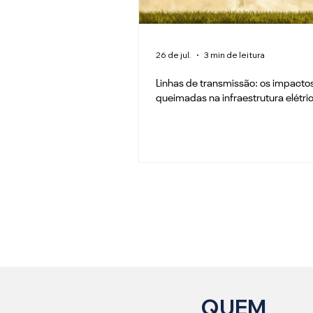
26 de jul.
3 min de leitura
Linhas de transmissão: os impacto
queimadas na infraestrutura elétri
QUEM