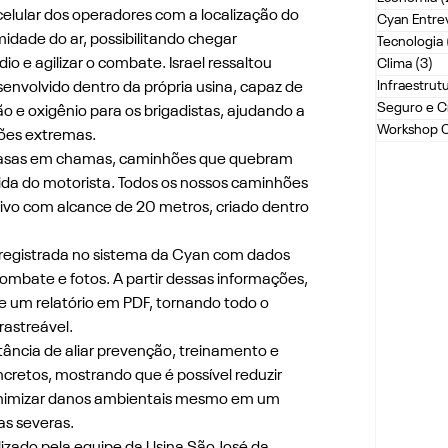
 celular dos operadores com a localização do 
Cyan Entrev
idade do ar, possibilitando chegar 
Tecnologia
o e agilizar o combate. Israel ressaltou 
Clima
(3)
3 
Infraestrut
olvido dentro da própria usina, capaz de 
Seguro e C
o e oxigênio para os brigadistas, ajudando a 
Workshop 
ões extremas.
casas em chamas, caminhões que quebram 
ida do motorista. Todos os nossos caminhões 
ivo com alcance de 20 metros, criado dentro 
 registrada no sistema da Cyan com dados 
ombate e fotos. A partir dessas informações, 
um relatório em PDF, tornando todo o 
rastreável.
rtância de aliar prevenção, treinamento e 
cretos, mostrando que é possível reduzir 
minimizar danos ambientais mesmo em um 
as severas.