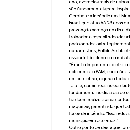
ano, exemplos reais de usina
são fundamentais para inspirar
Combate a Incêndio nas Usinas”,
Israel, que atua há 28 anos na
prevenção começa no dia a dia
treinados e capacitados da u
posicionados estrategicamente
outras usinas, Polícia Ambient
essencial do plano de combat
“É muito importante contar c
acionamos o PAM, que reúne 22
um caminhão, e quase todos o
10 a 15, caminhões no combate.
fundamental no dia a dia do com
também realiza treinamentos o
máquinas, garantindo que todo
focos de incêndio. “Isso reduz
município em oito anos.”
Outro ponto de destaque foi o