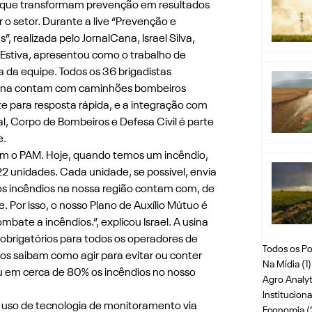
s que transformam prevenção em resultados 
 o setor. Durante a live “Prevenção e 
 realizada pelo JornalCana, Israel Silva, 
 Estiva, apresentou como o trabalho de 
 da equipe. Todos os 36 brigadistas 
sina contam com caminhões bombeiros 
 para resposta rápida, e a integração com 
al, Corpo de Bombeiros e Defesa Civil é parte 
e.
om o PAM. Hoje, quando temos um incêndio, 
 unidades. Cada unidade, se possível, envia 
s incêndios na nossa região contam com, de 
 Por isso, o nosso Plano de Auxílio Mútuo é 
bate a incêndios.”, explicou Israel. A usina 
brigatórios para todos os operadores de 
Todos os Po
s saibam como agir para evitar ou conter 
Na Mídia
(1)
iu em cerca de 80% os incêndios no nosso 
Agro Analyt
Instituciona
 uso de tecnologia de monitoramento via 
Economia
(