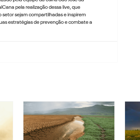
izado pela equipe da Usina São José da 
lCana pela realização dessa live, que 
do setor sejam compartilhadas e inspirem 
suas estratégias de prevenção e combate a 