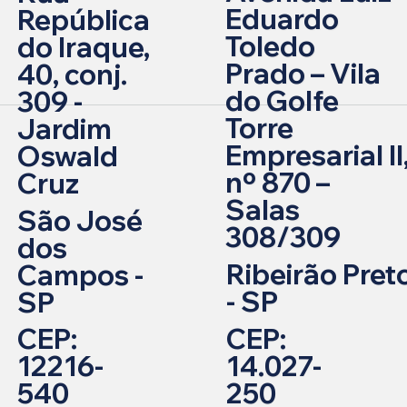
Eduardo
República
Toledo
do Iraque,
Prado – Vila
40, conj.
do Golfe
309 -
Torre
Jardim
Empresarial II
Oswald
nº 870 –
Cruz
Salas
São José
308/309
dos
Ribeirão Pret
Campos -
- SP
SP
CEP:
CEP:
14.027-
12216-
250
540