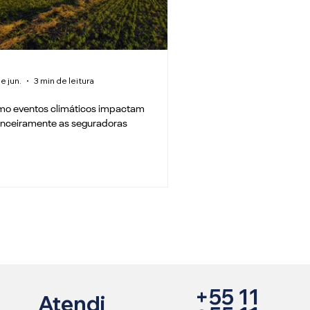
e jun.
3 min de leitura
o eventos climáticos impactam
anceiramente as seguradoras
+55 11
Atendi