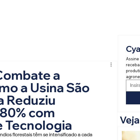
Cy
Assine 
receba
Combate a
produti
agrone
mo a Usina São
a Reduziu
 80% com
Vej
e Tecnologia
ios florestais têm se intensificado a cada 