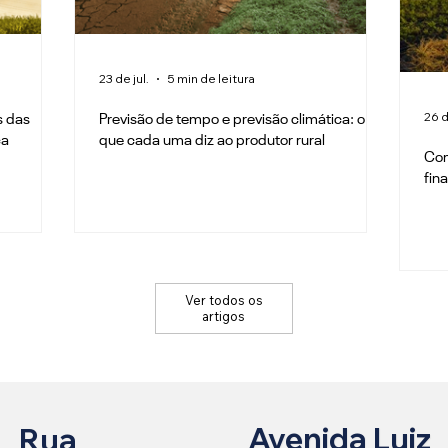
23 de jul.
5 min de leitura
26 d
s das
Previsão de tempo e previsão climática: o
ca
que cada uma diz ao produtor rural
Com
fin
Ver todos os
artigos
Avenida Luiz
Rua