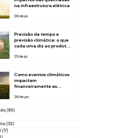
na infraestrutura elétrica
26 de jul.
Previsão de tempo e
previsão climática: o que
cada uma diz ao produtor
rural
23 de jul.
Como eventos climáticos
impactam
financeiramente as
seguradoras
26 de jun.
sts
(86)
86 posts
1 post
ics
(32)
32 posts
l
(17)
17 posts
2)
2 posts