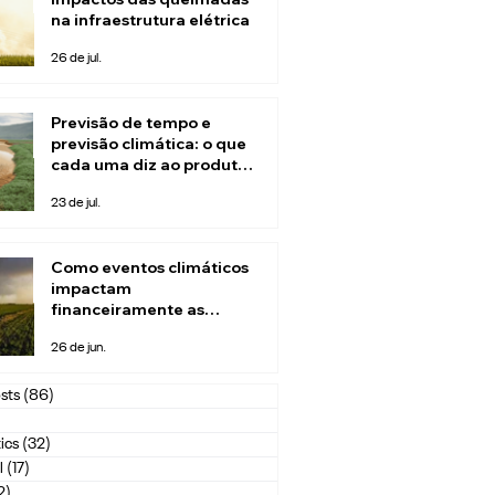
na infraestrutura elétrica
26 de jul.
Previsão de tempo e
previsão climática: o que
cada uma diz ao produtor
rural
23 de jul.
Como eventos climáticos
impactam
financeiramente as
seguradoras
26 de jun.
sts
(86)
86 posts
1 post
ics
(32)
32 posts
l
(17)
17 posts
2)
2 posts