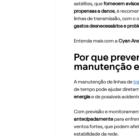
satélites, que 
fornecem avisos
propensas a danos
, é recome
linhas de transmissão, com o o
gastos desnecessários e probl
Entenda mais com a 
Cyan Ana
Por que prever
manutenção el
A manutenção de linhas de 
tr
de tempo pode ajudar diretam
energia 
e de possíveis acident
Com previsão e monitorament
antecipadamente
 para enfre
ventos fortes, que podem afet
estabilidade da rede.