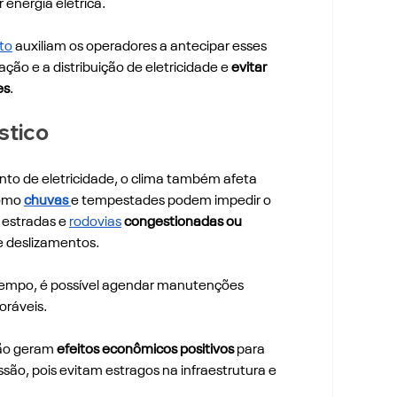
energia elétrica.
to
 auxiliam os operadores a antecipar esses 
ação e a distribuição de eletricidade e 
evitar 
es
.
stico 
to de eletricidade, o clima também afeta 
omo 
chuvas 
e tempestades podem impedir o 
estradas e 
rodovias
congestionadas ou 
 deslizamentos. 
 tempo, é possível agendar manutenções 
oráveis.
tão geram
 efeitos econômicos positivos
 para 
são, pois evitam estragos na infraestrutura e 