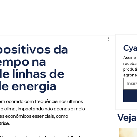
ositivos da
Cy
tempo na
Assine 
receba
e linhas de
produti
agrone
e energia
êm ocorrido com frequência nos últimos 
o clima, impactando não apenas o meio 
Vej
s econômicos essenciais, como 
trica
.