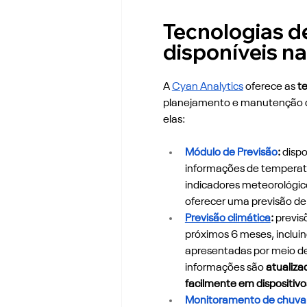
Tecnologias de
disponíveis na
A 
Cyan Analytics
 oferece as 
te
planejamento e manutenção da
elas: 
Módulo de Previsão
:
 dispo
informações de temperatu
indicadores meteorológico
oferecer uma previsão de
Previsão climática
: 
previs
próximos 6 meses, inclui
apresentadas por meio de
informações são
 atualiz
facilmente em dispositiv
Monitoramento de chuva