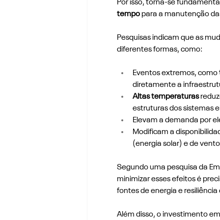
Por isso, torna-se fundamental
tempo
 para a manutenção das
Pesquisas indicam que as muda
diferentes formas, como:
Eventos extremos, como 
diretamente a infraestrut
Altas temperaturas
 reduz
estruturas dos sistemas el
Elevam a demanda por ele
Modificam a disponibilidade
(energia solar) e de vento
Segundo uma pesquisa da Emp
minimizar esses efeitos é pre
fontes de energia e resiliência 
Além disso, o investimento em