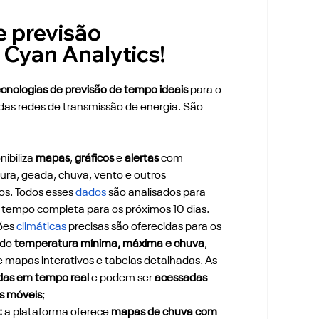
 previsão 
 Cyan Analytics! 
cnologias de previsão de tempo ideais 
para o 
s redes de transmissão de energia. São 
nibiliza 
mapas
, 
gráficos 
e 
alertas 
com 
ra, geada, chuva, vento e outros 
s. Todos esses 
dados 
são analisados para 
 tempo completa para os próximos 10 dias. 
ões 
climáticas 
precisas são oferecidas para os 
ndo
 temperatura mínima, máxima e chuva
, 
 mapas interativos e tabelas detalhadas. As 
adas em tempo real 
e podem ser 
acessadas 
os móveis
;
: 
a plataforma oferece 
mapas de chuva com 