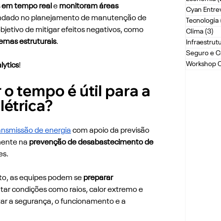
 em tempo real 
e 
monitoram áreas 
Cyan Entrev
ndado no planejamento de manutenção de 
Tecnologia
bjetivo de mitigar efeitos negativos, como 
Clima
(3)
3 
emas estruturais
. 
Infraestrut
Seguro e C
Workshop 
lytics
! 
 o tempo é útil para a 
étrica?
ansmissão de energia
 com apoio da previsão 
ente na 
prevenção de desabastecimento de 
es.
o, as equipes podem se 
preparar 
ntar condições como raios, calor extremo e 
ar a segurança, o funcionamento e a 