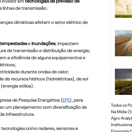
 investir em
 tecnologias de previsão de 
 linhas de transmissão.
nças climáticas afetam o setor elétrico de 
tempestades 
e 
inundações
, impactam 
ura de transmissão e distribuição de energia;
em a eficiência de alguns equipamentos e 
étricos;
tricidade durante ondas de calor;
 de recursos hídricos (hidrelétricas), de sol 
 (energia eólica).
resa de Pesquisa Energética (
EPE
), para 
Todos os Po
ciso um planejamento com diversificação de 
Na Mídia
(1)
da infraestrutura. 
Agro Analyt
Instituciona
 tecnologias como radares, sensores e 
Economia
(