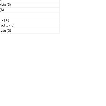
ista
(3)
3 posts
(6)
6 posts
posts
ura
(15)
15 posts
rédito
(15)
15 posts
Cyan
(0)
0 post