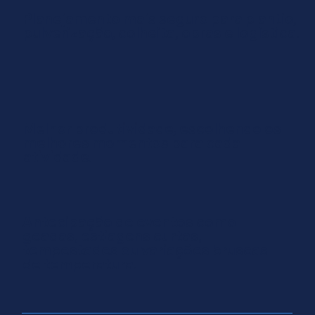
Planejamento mais seguro para plantio,
pulverização, colheita, obras e logística.
Melhor produtividade, escolhendo os
melhores momentos para cada
atividade.
Antecipação de eventos como
geadas, estiagens curtas,
tempestades ou variações bruscas
de temperatura.