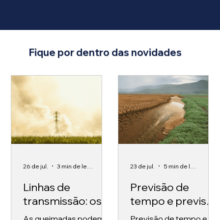
Fique por dentro das novidades
26 de jul.
3 min de leitura
23 de jul.
5 min de leitura
Linhas de
Previsão de
transmissão: os
tempo e previsão
impactos das
climática: o que
As queimadas podem
Previsão de tempo e