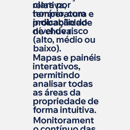
clara por
relativa,
horário, com
temperatura e
indicação do
probabilidade
nível de risco
de chuva.
(alto, médio ou
baixo).
Mapas e painéis
interativos,
permitindo
analisar todas
as áreas da
propriedade de
forma intuitiva.
Monitorament
o contínuo das