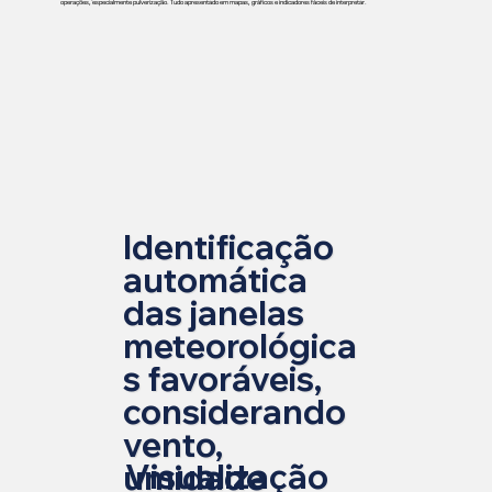
operações, especialmente pulverização. Tudo apresentado em mapas, gráficos e indicadores fáceis de interpretar.
Identificação
automática
das janelas
meteorológica
s favoráveis,
considerando
vento,
Visualização
umidade