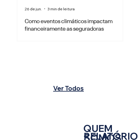
26 de jun.
3 min de leitura
Como eventos climáticos impactam
financeiramente as seguradoras
Ver Todos
QUEM
RELATÓRIO
SOMOS