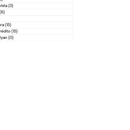
ista
(3)
3 posts
(6)
6 posts
posts
ura
(15)
15 posts
rédito
(15)
15 posts
Cyan
(0)
0 post