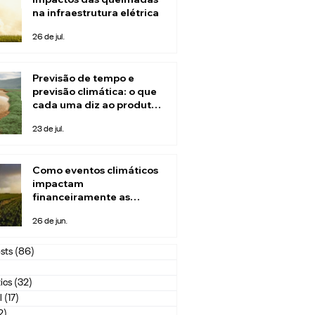
na infraestrutura elétrica
26 de jul.
Previsão de tempo e
previsão climática: o que
cada uma diz ao produtor
rural
23 de jul.
Como eventos climáticos
impactam
financeiramente as
seguradoras
26 de jun.
sts
(86)
86 posts
1 post
ics
(32)
32 posts
l
(17)
17 posts
2)
2 posts