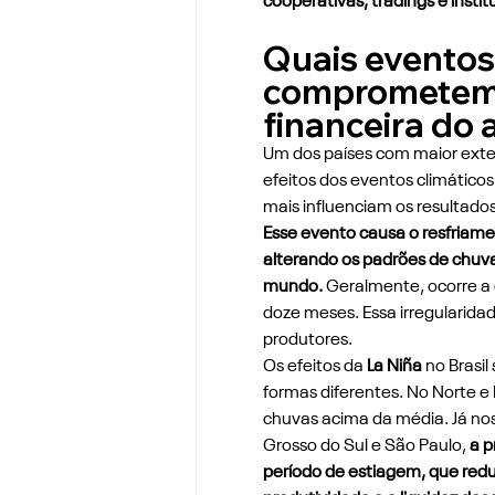
cooperativas, tradings e instit
Quais eventos 
comprometem 
financeira do
Um dos países com maior extens
efeitos dos eventos climático
mais influenciam os resultado
Esse evento causa o resfriame
alterando os padrões de chuva
mundo.
 Geralmente, ocorre a 
doze meses. Essa irregularidad
produtores.
Os efeitos da 
La Niña
 no Brasi
formas diferentes. No Norte 
chuvas acima da média. Já nos
Grosso do Sul e São Paulo,
 a 
período de estiagem, que red