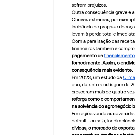
sofrem prejuízos.
Outra consequência grave é a 
Chuvas extremas, por exemplo
incidência de pragas e doenças
levam à perda total e imediata
Com a paralisação das receit
financeiros também é compro
pagamento de 
financiamento
fornecimento. Assim, o endivi
consequência mais evidente.
Em 2023, um estudo da 
Clima
que, durante a estiagem de 20
cresceram mais de quatro vezes
reforça como o comportamento 
na solvência do agronegócio br
Em regiões onde as adversidad
default - ou seja, inadimplência
dívidas, o mercado de export