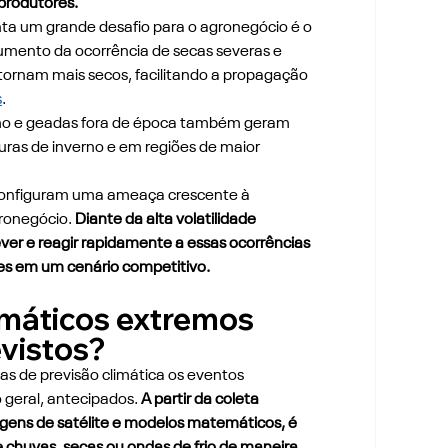
 produtores.
a um grande desafio para o agronegócio é o 
umento da ocorrência de secas severas e 
 tornam mais secos, facilitando a propagação 
s
.
remo e geadas fora de época também geram 
turas de inverno e em regiões de maior 
onfiguram uma ameaça crescente à 
ronegócio. 
Diante da alta volatilidade 
ver e reagir rapidamente a essas ocorrências 
res em um cenário competitivo.
imáticos extremos 
vistos?
s de previsão climática os eventos 
geral, antecipados. 
A partir da coleta 
agens de satélite e modelos matemáticos, é 
e chuvas, secas ou ondas de frio de maneira 