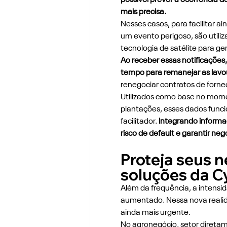
mais precisa.
Nesses casos, para facilitar a
um evento perigoso, são utili
tecnologia de satélite para ge
Ao receber essas notificações,
tempo para remanejar as lavou
renegociar contratos de forne
Utilizados como base no mome
plantações, esses dados fun
facilitador.
 Integrando informa
risco de default e garantir ne
Proteja seus n
soluções da C
Além da frequência, a intens
aumentado. Nessa nova realid
ainda mais urgente.
No agronegócio, setor direta