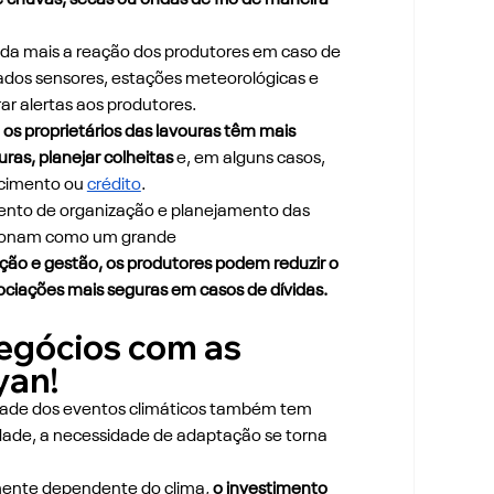
inda mais a reação dos produtores em caso de 
zados sensores, estações meteorológicas e 
rar alertas aos produtores.
 os proprietários das lavouras têm mais 
ras, planejar colheitas
 e, em alguns casos, 
cimento ou 
crédito
.
nto de organização e planejamento das 
cionam como um grande 
ção e gestão, os produtores podem reduzir o 
gociações mais seguras em casos de dívidas.
egócios com as 
yan!
idade dos eventos climáticos também tem 
ade, a necessidade de adaptação se torna 
mente dependente do clima, 
o investimento 