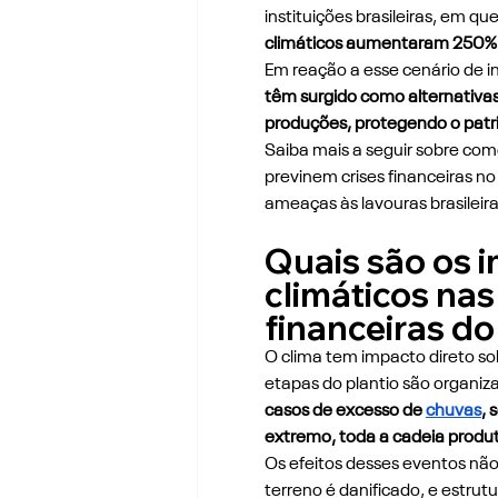
instituições brasileiras, em qu
climáticos aumentaram 250% no
Em reação a esse cenário de i
têm surgido como alternativas 
produções, protegendo o patr
Saiba mais a seguir sobre com
previnem crises financeiras no
ameaças às lavouras brasileira
Quais são os 
climáticos nas
financeiras do
O clima tem impacto direto sob
etapas do plantio são organiz
casos de excesso de 
chuvas
, 
extremo, toda a cadeia produt
Os efeitos desses eventos não 
terreno é danificado, e estr