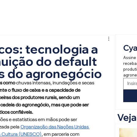
cos: tecnologia a
Cy
nuição do default
Assine 
receba
s do agronegócio
produti
agrone
os como 
chuvas intensas, inundações e secas 
te o fluxo de caixa e a capacidade de 
eiras dos produtores rurais, sendo um 
cadeia do agronegócio, mas que pode ser 
cos confiáveis.
Vej
ões e estatísticas em mãos pode ser 
zada pela 
Organização das Nações Unidas 
 a Cultura (UNESCO)
, em parceria com 