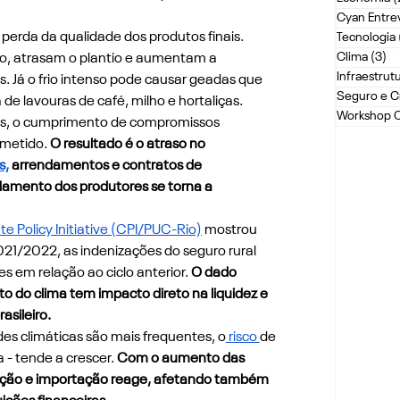
Cyan Entrev
perda da qualidade dos produtos finais. 
Tecnologia
Clima
(3)
3 
, atrasam o plantio e aumentam a 
Infraestrut
. Já o frio intenso pode causar geadas que 
Seguro e C
 de lavouras de café, milho e hortaliças.
Workshop 
as, o cumprimento de compromissos 
metido. 
O resultado é o atraso no 
s,
 arrendamentos e contratos de 
damento dos produtores se torna a 
te Policy Initiative (CPI/PUC-Rio)
 mostrou 
21/2022, as indenizações do seguro rural 
 em relação ao ciclo anterior. 
O dado 
do clima tem impacto direto na liquidez e 
asileiro.
es climáticas são mais frequentes, o
 risco 
de 
 - tende a crescer. 
Com o aumento das 
ação e importação reage, afetando também 