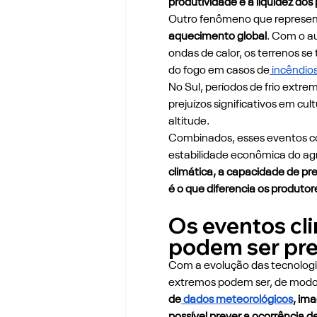
produtividade e a liquidez dos
Outro fenômeno que represent
aquecimento global
. Com o a
ondas de calor, os terrenos se
do fogo em casos de
 incêndio
No Sul, períodos de frio ext
prejuízos significativos em cul
altitude.
Combinados, esses eventos c
estabilidade econômica do ag
climática, a capacidade de pre
é o que diferencia os produto
Os eventos cl
podem ser pre
Com a evolução das tecnologia
extremos podem ser, de modo 
de
 dados meteorológicos
, im
possível prever a ocorrência d