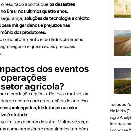
e o resultado aponta que 
os desastres 
 Brasil nos últimos quatro anos.
nsegurança, 
soluções de tecnologia e crédito 
para mitigar danos e prejuízos nas 
imônio dos produtores.
o o monitoramento e os dados climáticos 
 agronegócio e quais são as principais 
s.
impactos dos eventos 
 operações 
 setor agrícola?
re a produção agrícola. Por esse motivo, as 
adas de acordo com as estações do ano. 
Em 
Todos os Po
secas prolongadas, frio intenso ou calor 
Na Mídia
(1)
iva é afetada.
Agro Analyt
se limitam à perda da safra. Muitas vezes, o 
Instituciona
uturas como armazéns e maquinários também 
Economia
(