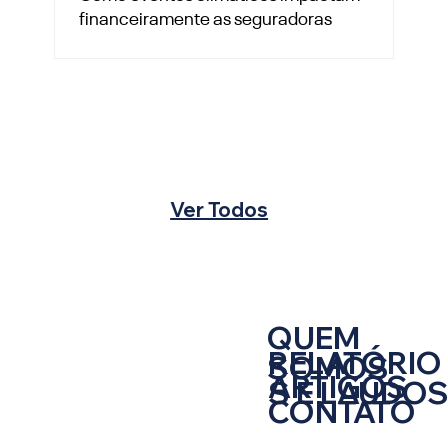
financeiramente as seguradoras
Ver Todos
QUEM
RELATÓRIO
SOMOS
ARTIGOS
S E LAUDO
CONTATO