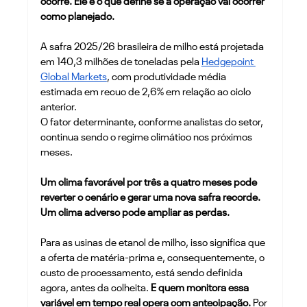
ocorre. Ele é o que define se a operação vai ocorrer 
como planejado.
A safra 2025/26 brasileira de milho está projetada 
em 140,3 milhões de toneladas pela 
Hedgepoint 
Global Markets
, com produtividade média 
estimada em recuo de 2,6% em relação ao ciclo 
anterior. 
O fator determinante, conforme analistas do setor, 
continua sendo o regime climático nos próximos 
meses. 
Um clima favorável por três a quatro meses pode 
reverter o cenário e gerar uma nova safra recorde. 
Um clima adverso pode ampliar as perdas.
Para as usinas de etanol de milho, isso significa que 
a oferta de matéria-prima e, consequentemente, o 
custo de processamento, está sendo definida 
agora, antes da colheita. 
E quem monitora essa 
variável em tempo real opera com antecipação.
 Por 