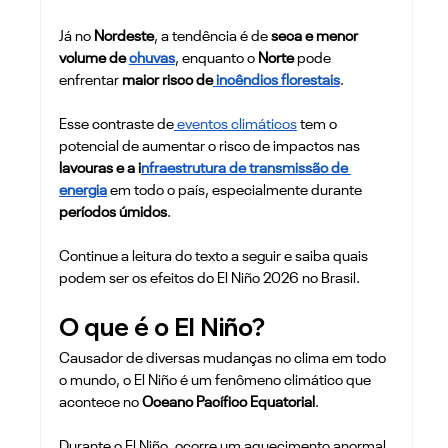
Já no 
Nordeste
, a tendência é de 
seca e menor 
volume de 
chuvas
, enquanto o 
Norte 
pode 
enfrentar 
maior risco de
 incêndios florestais
.
Esse contraste de
 eventos climáticos
 tem o 
potencial de aumentar o risco de impactos nas 
lavouras e a i
nfraestrutura de transmissão de 
energia
 em todo o país, especialmente durante 
períodos úmidos
.
Continue a leitura do texto a seguir e saiba quais 
podem ser os efeitos do El Niño 2026 no Brasil.
O que é o El Niño?
Causador de diversas mudanças no clima em todo 
o mundo, o El Niño é um fenômeno climático que 
acontece no 
Oceano Pacífico Equatorial
.
Durante o El Niño, ocorre um aquecimento anormal 