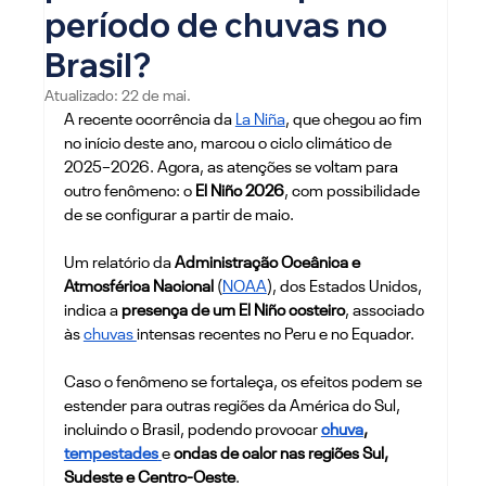
período de chuvas no
Brasil?
Atualizado:
22 de mai.
A recente ocorrência da 
La Niña
, que chegou ao fim 
no início deste ano, marcou o ciclo climático de 
2025–2026. Agora, as atenções se voltam para 
outro fenômeno: o 
El Niño 2026
, com possibilidade 
de se configurar a partir de maio. 
Um relatório da 
Administração Oceânica e 
Atmosférica Nacional
 (
NOAA
), dos Estados Unidos, 
indica a 
presença de um El Niño costeiro
, associado 
às 
chuvas 
intensas recentes no Peru e no Equador.
Caso o fenômeno se fortaleça, os efeitos podem se 
estender para outras regiões da América do Sul, 
incluindo o Brasil, podendo provocar 
chuva
, 
tempestades
e 
ondas de calor nas regiões Sul, 
Sudeste e Centro-Oeste
. 